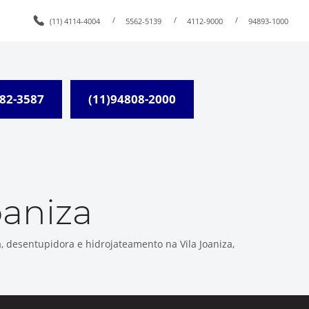
/
/
/
(11) 4114-4004
5562-5139
4112-9000
94893-1000
082-3587
(11)94808-2000
aniza
a, desentupidora e hidrojateamento na Vila Joaniza,