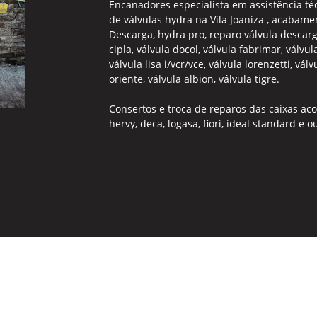
Encanadores especialista em assistência téc
de válvulas hydra na Vila Joaniza , acabamen
Descarga, hydra pro, reparo válvula descarga
cipla, válvula docol, válvula fabrimar, válvul
válvula lisa i/vcr/vce, válvula lorenzetti, vá
oriente, válvula albion, válvula tigre.
Consertos e troca de reparos das caixas acopl
hervy, deca, logasa, fiori, ideal standard e o