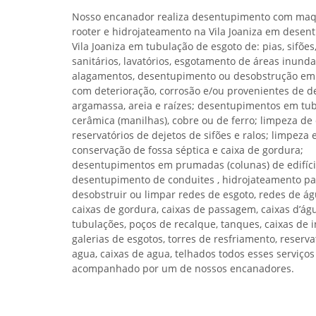
Nosso encanador realiza desentupimento com maq
rooter e hidrojateamento na Vila Joaniza em dese
Vila Joaniza em tubulação de esgoto de: pias, sifões,
sanitários, lavatórios, esgotamento de áreas inunda
alagamentos, desentupimento ou desobstrução em
com deterioração, corrosão e/ou provenientes de de
argamassa, areia e raízes; desentupimentos em tu
cerâmica (manilhas), cobre ou de ferro; limpeza de 
reservatórios de dejetos de sifões e ralos; limpeza 
conservação de fossa séptica e caixa de gordura;
desentupimentos em prumadas (colunas) de edifíci
desentupimento de conduites , hidrojateamento pa
desobstruir ou limpar redes de esgoto, redes de águ
caixas de gordura, caixas de passagem, caixas d’ág
tubulações, poços de recalque, tanques, caixas de 
galerias de esgotos, torres de resfriamento, reserva
agua, caixas de agua, telhados todos esses serviços
acompanhado por um de nossos encanadores.