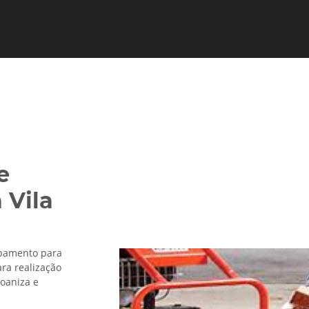
e
 Vila
ipamento para
ra realização
Joaniza e