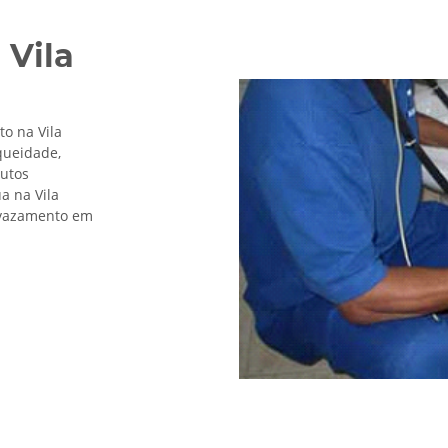
 Vila
o na Vila
queidade,
dutos
a na Vila
r vazamento em